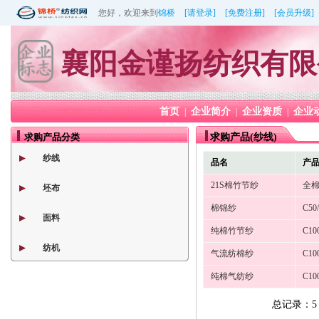
您好，欢迎来到
锦桥
[请登录]
[免费注册]
[会员升级]
襄阳金谨扬纺织有限
首页
企业简介
企业资质
企业
|
|
|
求购产品分类
求购产品(纱线)
纱线
品名
产
21S棉竹节纱
全棉 
坯布
棉锦纱
C50/
面料
纯棉竹节纱
C100
纺机
气流纺棉纱
C100
纯棉气纺纱
C100
总记录：