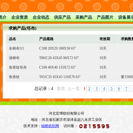
简介
企业资质
企业动态
供应产品
采购产品
产品图片
设备展
|
|
|
|
|
|
求购产品(坯布)
品名
产品规格
有效期
求购数
全棉布3/1
C100 20X20 108X58 63"
10天
涤棉布
T80/C20 45X45 96X72 63"
10天
鱼骨纹坯布
C100 40X40 133X72 63"
10天
鱼骨纹
T65/C35 45X45 110X76 63"
10天
要150
总记录：4
首页 上一页
1
2
3
4
5
6
7
河北宏博纺织有限公司
地址：河北省石家庄市深泽县赵八永济工业区
技术支持：
锦桥纺织网
访问量：