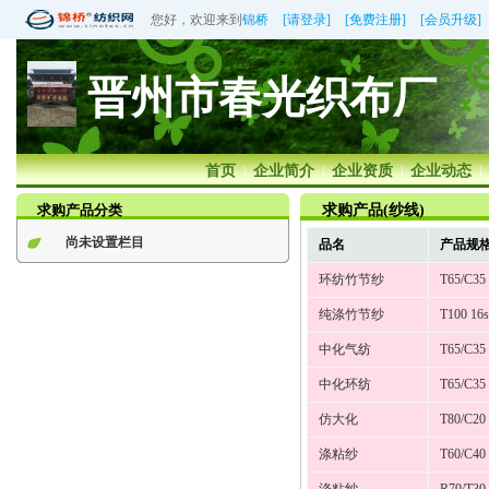
您好，欢迎来到
锦桥
[请登录]
[免费注册]
[会员升级]
晋州市春光织布厂
首页
企业简介
企业资质
企业动态
|
|
|
|
求购产品分类
求购产品(纱线)
尚未设置栏目
品名
产品规
环纺竹节纱
T65/C35 
纯涤竹节纱
T100 16s
中化气纺
T65/C35 
中化环纺
T65/C35 
仿大化
T80/C20 
涤粘纱
T60/C40 