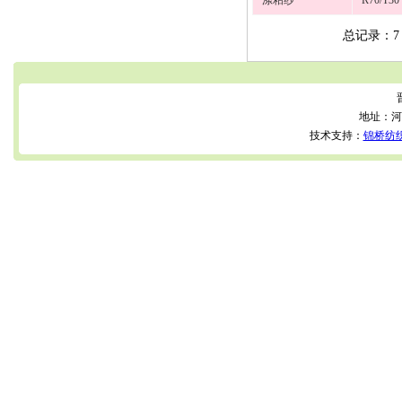
涤粘纱
R70/T30 
总记录：
地址：河
技术支持：
锦桥纺