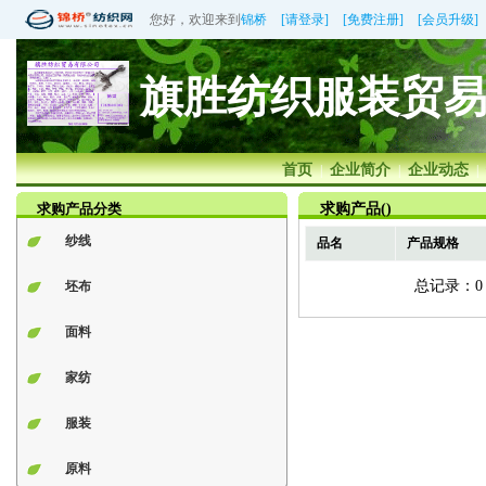
您好，欢迎来到
锦桥
[请登录]
[免费注册]
[会员升级]
旗胜纺织服装贸
首页
企业简介
企业动态
|
|
|
求购产品分类
求购产品()
纱线
品名
产品规格
总记录：
坯布
面料
家纺
服装
原料