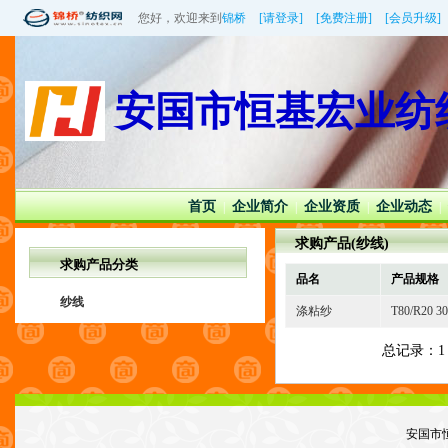
您好，欢迎来到
锦桥
[请登录]
[免费注册]
[会员升级]
安国市恒基宏业纺
首页
企业简介
企业资质
企业动态
|
|
|
|
求购产品(纱线)
求购产品分类
品名
产品规格
纱线
涤粘纱
T80/R20 30
总记录：
安国市