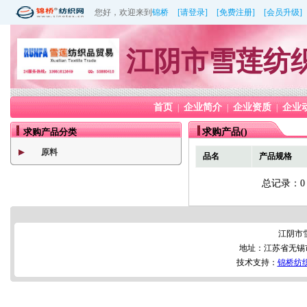
您好，欢迎来到
锦桥
[请登录]
[免费注册]
[会员升级]
江阴市雪莲纺
首页
企业简介
企业资质
企业
|
|
|
求购产品分类
求购产品()
原料
品名
产品规格
总记录：
江阴市
地址：江苏省无锡
技术支持：
锦桥纺