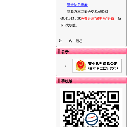
请登陆后查看
请联系本网撮合交易员0532-
68611313，或
免费开通“采购商”身份
，畅
享5大权益。
姓 名：
范总
公示
手机版