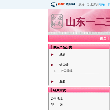
您好，欢迎来到
锦桥
山东一二
首页
|
供应产品分类
纱线
进口纱
进口纱线
服装
联系方式
公司地址：
邮 编：