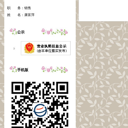
职 务：
销售
姓 名：
康富萍
公示
手机版