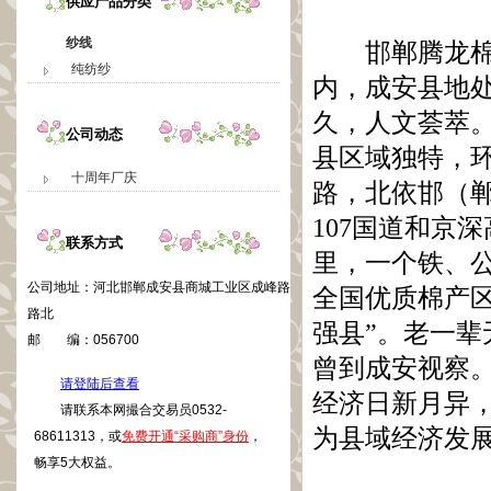
供应产品分类
纱线
邯郸腾龙棉业
纯纺纱
内，成安县地
久，人文荟萃
公司动态
县区域独特，
十周年厂庆
路，北依邯（
107国道和京
联系方式
里，一个铁、
公司地址：
河北邯郸成安县商城工业区成峰路
全国优质棉产区
路北
强县”。老一
邮 编：
056700
曾到成安视察
请登陆后查看
经济日新月异
请联系本网撮合交易员0532-
为县域经济发
68611313，或
免费开通“采购商”身份
，
畅享5大权益。