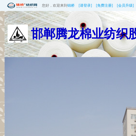
您好，欢迎来到
锦桥
[请登录]
[免费注册]
[会员升级]
邯郸腾龙棉业纺织