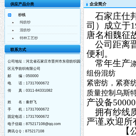
供应产品分类
企业简介
石家庄仕
纱线
纯纺纱
司）成立于1
混纺纱
唐名相魏征
特种工艺纱
公司距离晋
联系方式
便利。
常年生产
公司地址：
河北省石家庄市晋州市东宿纺织园
区元亨纺织有限公司
组份混纺
邮 编：
050000
紧密纺，紧赛
电 话：
17317000672
传 真：
0311-84331082
质量控制乌斯特
产设备5000
姓 名：
秦舒飞
手 机：
17317000672
拥有纱线
固定电话：
17317000672
严谨,欢迎
电子信箱：
875217108@qq.com
【
腾讯ＱＱ：
875217108