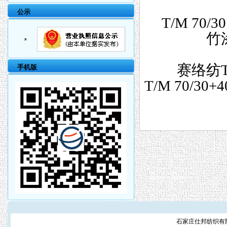
公示
T/M 70/
竹涤
赛络纺T/
手机版
T/M 70/3
石家庄仕邦纺织有