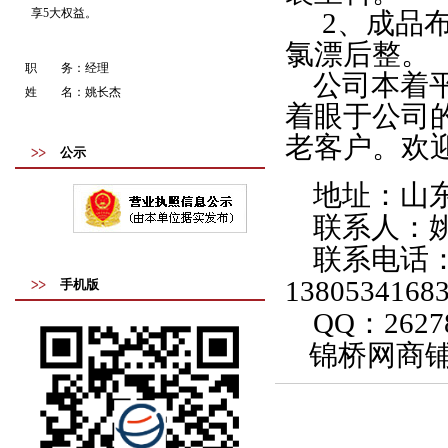
享5大权益。
2
、成品
氯漂后整。
职 务：
经理
公司本着
姓 名：
姚长杰
着眼于公司
老客户。欢
公示
地址：山东
联系人：
联系电话：05
13805341683
手机版
QQ
：26278
锦桥网商