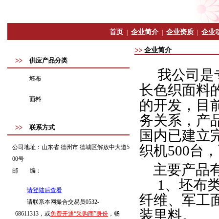
首页
企业简介
企业资质
企业
|
|
|
企业简介
供应产品分类
我公司是
坯布
长色织面料
面料
的开发，目
务关系，产
联系方式
国内已建立
织机
500
台，
公司地址：
山东省 德州市 德城区解放中大道5
00号
主要产品
邮 编：
1
、坯布
请登陆后查看
纤维、军工
请联系本网撮合交易员0532-
装里料。
68611313，或
免费开通“采购商”身份
，畅