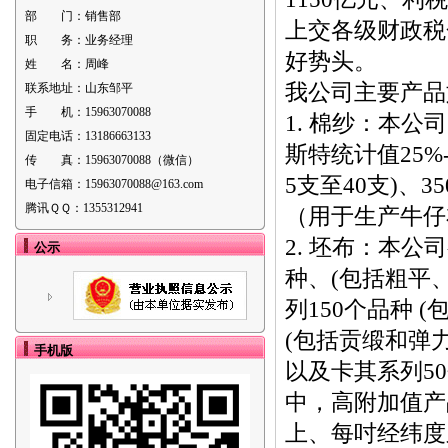
部 门：
销售部
上交各级财政税
职 务：
业务经理
好势头。
姓 名：
周峰
我公司主要产
联系地址：
山东邹平
手 机：
15963070088
1. 棉纱：本公
固定电话：
13186663133
斯特统计值25%
传 真：
15963070088（微信）
5支至40支)、3
电子信箱：
15963070088@163.com
腾讯ＱＱ：
1355312941
（用于生产牛
2. 坯布：本公
公示
种、(包括粗平
列150个品种 
(包括贡缎和弹力
手机版
以及卡其系列5
中，高附加值产
上、每吋经纬度