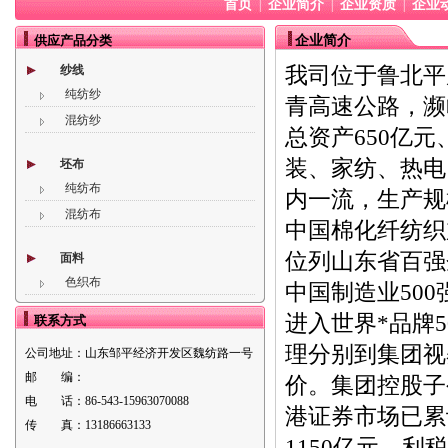
首页
企业简介
企业资质
企业
|
|
|
供应产品分类
企业简介
我司位于鲁北平
纱线
纯纺纱
青高速公路，濒
混纺纱
总资产650亿
装、家纺、热电
坯布
纯纺布
内一流，生产规
混纺布
中国棉化纤纺织
位列山东省百强
面料
色织布
中国制造业500
进入世界*品牌50
联系方式
理分别到集团视
公司地址：
山东邹平经济开发区魏纺路一号
邮 编：
价。集团控股子
电 话：
86-543-15963070088
港证券市场已累计
传 真：
13186663133
1150亿元、利