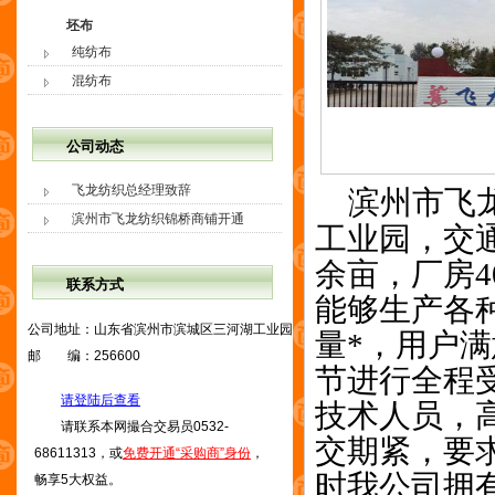
坯布
纯纺布
混纺布
公司动态
飞龙纺织总经理致辞
滨州市飞
滨州市飞龙纺织锦桥商铺开通
工业园，交通
余亩，厂房4
联系方式
能够生产各
公司地址：
山东省滨州市滨城区三河湖工业园
量*，用户
邮 编：
256600
节进行全程
请登陆后查看
技术人员，
请联系本网撮合交易员0532-
交期紧，要
68611313，或
免费开通“采购商”身份
，
时我公司拥
畅享5大权益。