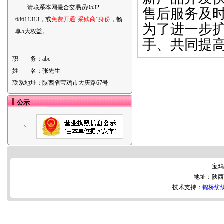
请联系本网撮合交易员0532-
售后服务及
68611313，或
免费开通“采购商”身份
，畅
为了进一步
享5大权益。
手、共同提
职 务：
abc
姓 名：
张先生
联系地址：
陕西省宝鸡市大庆路67号
公示
宝鸡
地址：陕西
技术支持：
锦桥纺