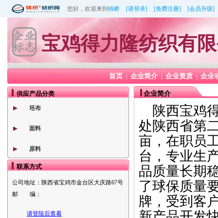
您好，欢迎来到
锦桥
[请登录]
[免费注册]
[会员升级]
宝鸡得力隆纺织有限
首页
企业简介
企业资质
企业
|
|
|
供应产品分类
企业简介
陕西宝鸡得
坯布
处陕西省第二
面料
亩，在职员工
原料
台，专业生
联系方式
品质量长期
了球保质量
公司地址：
陕西省宝鸡市金台区大庆路67号
邮 编：
牌，受到客
新产品开发
请登陆后查看