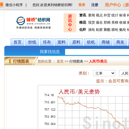
用户中心（原
微信小程序
|
您好,欢迎来到锦桥纺织网!
登录
注册
资讯
要闻
视点
外贸
统计
标准
棉花
现货
撮合
郑棉
美棉
收储
化纤
涤纶
粘胶
聚酯
腈纶
氨纶
首页
纱线
坯布
面料
原料
纺机
商铺
商友
我要找信息
行情图表
您的位置 ： 首页 >>
行情图表
>>
人民币/美元
类别：
提示：会员可查询