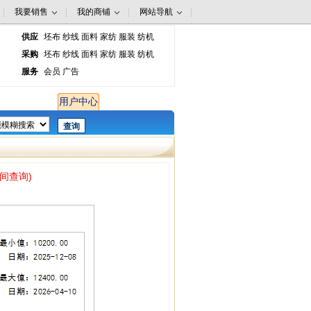
我要销售
我的商铺
网站导航
供应
坯布
纱线
面料
家纺
服装
纺机
采购
坯布
纱线
面料
家纺
服装
纺机
服务
会员
广告
用户中心
间查询)