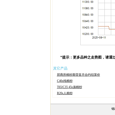
"提示：更多品种之走势图，请通
其它产品
郑商所棉纱期货首月合约结算价
C40s纯棉纱
T65/C35 45s涤棉纱
R20s人棉纱
锦