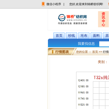
微信小程序
|
您好,欢迎来到锦桥纺织网!
首页
纱线
坯布
面料
原
我要找信息
行情图表
您的位置 ： 首页 >>
行情
类别：