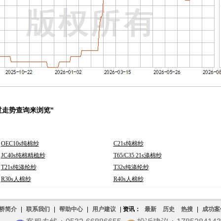
过走势查询来浏览"
OEC10s纯棉纱
C21s纯棉纱
JC40s纯棉精梳纱
T65/C35 21s涤棉纱
T21s纯涤纶纱
T32s纯涤纶纱
R30s人棉纱
R40s人棉纱
桥简介
|
联系我们
|
帮助中心
|
用户建议
|
资讯：
最新
历史
热搜
|
成功案