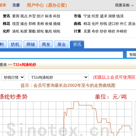
用户中心（原办公室）
登录
注册
我要采购
资讯
要闻
视点
外贸
统计
标准
科技
市场
宁波
织里
盛泽
湖塘
钱清
棉花
现货
撮合
郑棉
美棉
收储
抛储
曲线
棉花
化纤
纱线
进口纱
外汇
原油
化纤
涤纶
粘胶
聚酯
腈纶
氨纶
锦纶
计算
克重
布价
纱价
棉价
外棉价
料
纺机
商铺
商友
展会
资讯
图表
>>
T32s纯涤纶纱
(E级以上会员可使用区
提示：会员可查询最长自2002年至今的走势曲线图