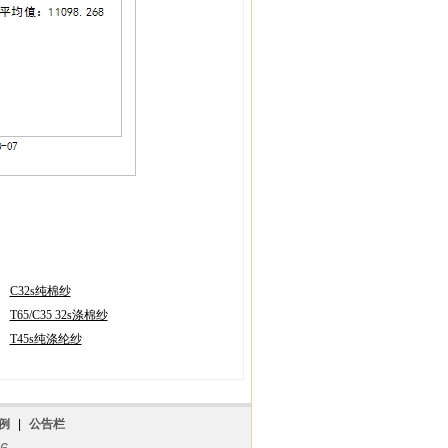
C32s纯棉纱
T65/C35 32s涤棉纱
T45s纯涤纶纱
例
|
公告栏