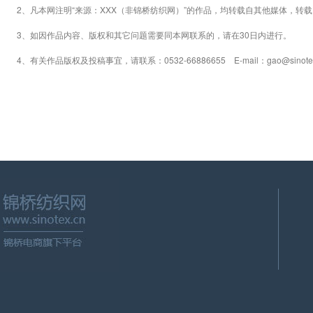
2、凡本网注明“来源：XXX（非锦桥纺织网）”的作品，均转载自其他媒体，转
3、如因作品内容、版权和其它问题需要同本网联系的，请在30日内进行。
4、有关作品版权及投稿事宜，请联系：0532-66886655 E-mail：gao@sinotex