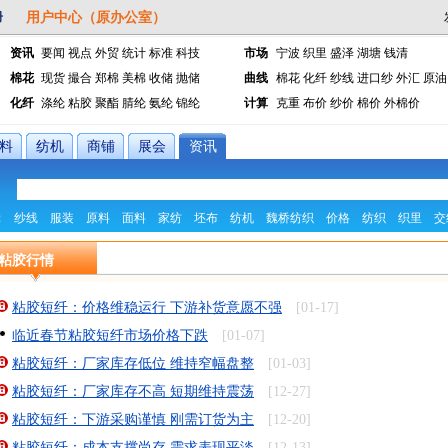
资讯
要闻
视点
外贸
统计
标准
科技
市场
宁波
织里
盛泽
湖塘
钱清
棉花
现货
撮合
郑棉
美棉
收储
抛储
曲线
棉花
化纤
纱线
进口纱
外汇
原油
化纤
涤纶
粘胶
聚酯
腈纶
氨纶
锦纶
计算
克重
布价
纱价
棉价
外棉价
料
纺机
商铺
展会
资讯
：
纱线
服装
原料
面料
家纺
坯布
纺机
魏桥纺织
价格
纺织
织里
交
粘胶行情
粘胶短纤：价格维稳运行 下游补货意愿不强
[01-17]
临近春节粘胶短纤市场价格下跌
[01-07]
粘胶短纤：厂家库存低位 维持窄幅盘整
[01-03]
粘胶短纤：厂家库存不高 短期维持震荡
[12-27]
粘胶短纤：下游采购谨慎 刚需订货为主
[12-20]
粘胶短纤：成本支撑尚存 需求表现平淡
[12-13]