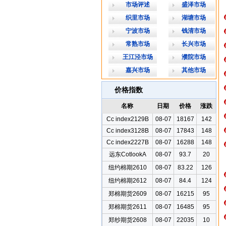
市场评述
盛泽市场
织里市场
湖塘市场
宁波市场
钱清市场
常熟市场
长兴市场
王江泾市场
濮院市场
嘉兴市场
其他市场
价格指数
名称
日期
价格
涨跌
Cc index2129B
08-07
18167
142
Cc index3128B
08-07
17843
148
Cc index2227B
08-07
16288
148
远东CotlookA
08-07
93.7
20
纽约棉期2610
08-07
83.22
126
纽约棉期2612
08-07
84.4
124
郑棉期货2609
08-07
16215
95
郑棉期货2611
08-07
16485
95
郑纱期货2608
08-07
22035
10