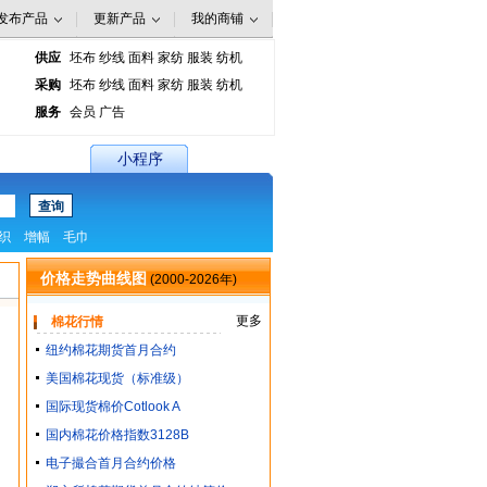
供应
坯布
纱线
面料
家纺
服装
纺机
采购
坯布
纱线
面料
家纺
服装
纺机
服务
会员
广告
小程序
织
增幅
毛巾
价格走势曲线图
(2000-2026年)
更多
棉花行情
纽约棉花期货首月合约
美国棉花现货（标准级）
国际现货棉价Cotlook A
国内棉花价格指数3128B
电子撮合首月合约价格