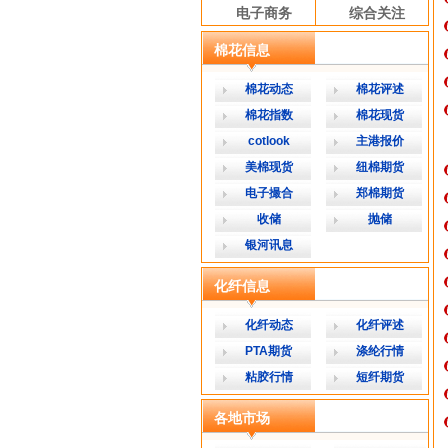
电子商务
综合关注
棉花信息
棉花动态
棉花评述
棉花指数
棉花现货
cotlook
主港报价
美棉现货
纽棉期货
电子撮合
郑棉期货
收储
抛储
银河讯息
化纤信息
化纤动态
化纤评述
PTA期货
涤纶行情
粘胶行情
短纤期货
各地市场