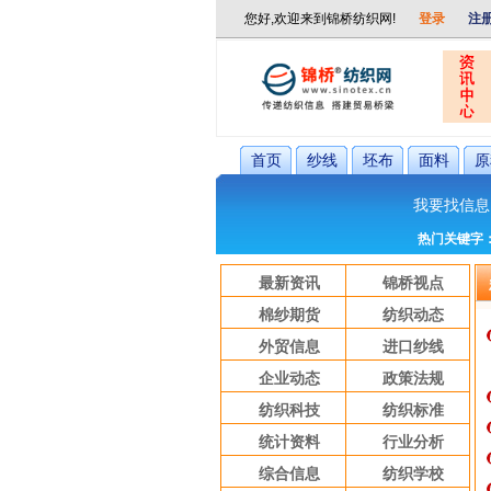
首页
纱线
坯布
面料
原
我要找信息
热门关键字
最新资讯
锦桥视点
棉纱期货
纺织动态
外贸信息
进口纱线
企业动态
政策法规
纺织科技
纺织标准
统计资料
行业分析
综合信息
纺织学校