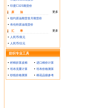
印度C32S期货价
更多
原 油
纽约原油期货首月期货价
布伦特原油现货价
更多
汇 率
人民币/美元
人民币/日元
纺织专业工具
籽棉折算皮棉
进口棉价计算
坯布克重计算
坯布价格测算
纱线价格测算
棉花品级参考