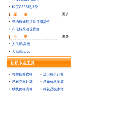
印度C32S期货价
更多
原 油
纽约原油期货首月期货价
布伦特原油现货价
更多
汇 率
人民币/美元
人民币/日元
纺织专业工具
籽棉折算皮棉
进口棉价计算
坯布克重计算
坯布价格测算
纱线价格测算
棉花品级参考