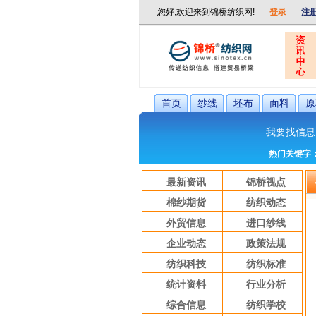
首页
纱线
坯布
面料
原
我要找信息
热门关键字
最新资讯
锦桥视点
棉纱期货
纺织动态
外贸信息
进口纱线
企业动态
政策法规
纺织科技
纺织标准
统计资料
行业分析
综合信息
纺织学校