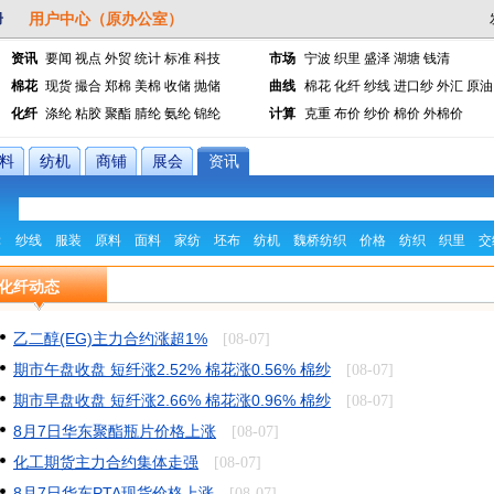
资讯
要闻
视点
外贸
统计
标准
科技
市场
宁波
织里
盛泽
湖塘
钱清
棉花
现货
撮合
郑棉
美棉
收储
抛储
曲线
棉花
化纤
纱线
进口纱
外汇
原油
化纤
涤纶
粘胶
聚酯
腈纶
氨纶
锦纶
计算
克重
布价
纱价
棉价
外棉价
料
纺机
商铺
展会
资讯
：
纱线
服装
原料
面料
家纺
坯布
纺机
魏桥纺织
价格
纺织
织里
交
化纤动态
乙二醇(EG)主力合约涨超1%
[08-07]
期市午盘收盘 短纤涨2.52% 棉花涨0.56% 棉纱
[08-07]
期市早盘收盘 短纤涨2.66% 棉花涨0.96% 棉纱
[08-07]
8月7日华东聚酯瓶片价格上涨
[08-07]
化工期货主力合约集体走强
[08-07]
8月7日华东PTA现货价格上涨
[08-07]