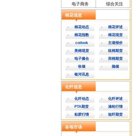
电子商务
综合关注
棉花信息
棉花动态
棉花评述
棉花指数
棉花现货
cotlook
主港报价
美棉现货
纽棉期货
电子撮合
郑棉期货
收储
抛储
银河讯息
化纤信息
化纤动态
化纤评述
PTA期货
涤纶行情
粘胶行情
短纤期货
各地市场