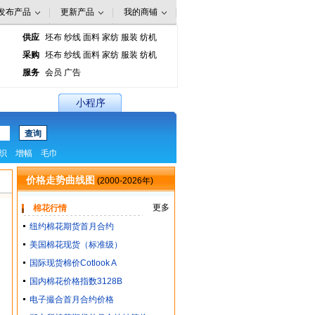
供应
坯布
纱线
面料
家纺
服装
纺机
采购
坯布
纱线
面料
家纺
服装
纺机
服务
会员
广告
小程序
织
增幅
毛巾
价格走势曲线图
(2000-2026年)
更多
棉花行情
纽约棉花期货首月合约
美国棉花现货（标准级）
国际现货棉价Cotlook A
国内棉花价格指数3128B
电子撮合首月合约价格