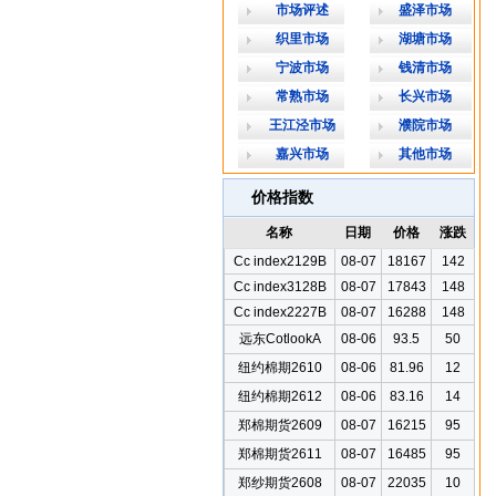
市场评述
盛泽市场
织里市场
湖塘市场
宁波市场
钱清市场
常熟市场
长兴市场
王江泾市场
濮院市场
嘉兴市场
其他市场
价格指数
名称
日期
价格
涨跌
Cc index2129B
08-07
18167
142
Cc index3128B
08-07
17843
148
Cc index2227B
08-07
16288
148
远东CotlookA
08-06
93.5
50
纽约棉期2610
08-06
81.96
12
纽约棉期2612
08-06
83.16
14
郑棉期货2609
08-07
16215
95
郑棉期货2611
08-07
16485
95
郑纱期货2608
08-07
22035
10