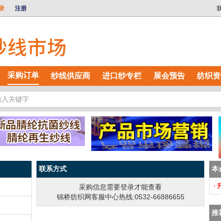
录
注册
采购订单
纱线供应商
进口纱专栏
展会预告
纺织资
联系方式
本
·
采购信息需要登录才能查看
锦桥纺织网客服中心热线:0532-66886655
推