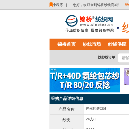
小程序
|
您好，欢迎来到锦桥纱线商城!
登
锦桥首页
纱线市场
纱线供应
找纱线订单
采购产品详细信息
纯棉纱进口纱
产品名称
24支/1
纱支