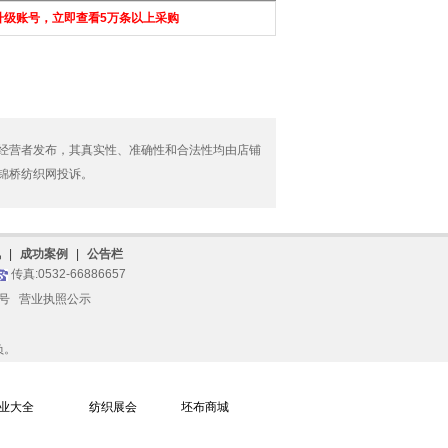
 升级账号，立即查看5万条以上采购
经营者发布，其真实性、准确性和合法性均由店铺
锦桥纺织网投诉。
讯
|
成功案例
|
公告栏
传真:0532-66886657
96号
营业执照公示
负。
业大全
纺织展会
坯布商城