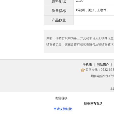
C100
原料配比
环锭纺，溯源，上喷气
质量指标
产品数量
声明：锦桥纺织网为第三方交易平台及互联网信息
经营者负责，您在合作前注意谨慎与店铺经营者沟
手机版
|
网站简介
|
客服专线：0532-668
增值电信业务经营许
本
友情链接：
锦桥坯布市场
申请友情链接