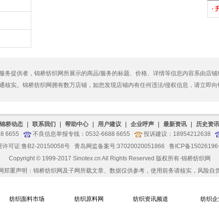
·
服务提供者，锦桥纺织网所展示的商品/服务的标题、价格、详情等信息内容系由店铺
通核实。锦桥纺织网拥有数万店铺，如您发现店铺内有任何违法/侵权信息，请立即向
锦桥动态
|
联系我们
|
帮助中心
|
用户建议
|
企业呼声
|
最新资讯
|
历史资
8 6655
不良信息举报专线：0532-6688 6655
投诉建议：18954212638
可证:鲁B2-20150058号
青岛网监备案号:37020020051866 鲁ICP备150261
Copyright © 1999-2017 Sinotex.cn All Rights Reserved 版权所有·
锦桥纺织网
网郑重声明：锦桥纺织网及子网所载文章、数据仅供参考，使用前务请核实，风险自
纺织面料市场
纺织原料网
纺织资讯频道
纺织企