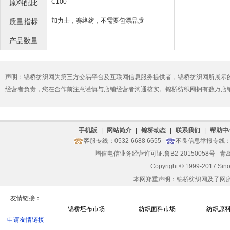
C100
原料配比
加力士，赛络纺，不需要包漂品质
质量指标
产品数量
声明：锦桥纺织网为第三方交易平台及互联网信息服务提供者，锦桥纺织网所展示
经营者负责，您在合作前注意谨慎与店铺经营者沟通核实。锦桥纺织网拥有数万店
手机版
|
网站简介
|
锦桥动态
|
联系我们
|
帮助中
客服专线：0532-6688 6655
不良信息举报专线：05
增值电信业务经营许可证:鲁B2-20150058号
青岛
Copyright © 1999-2017 Sin
本网郑重声明：锦桥纺织网及子网
友情链接：
锦桥坯布市场
纺织面料市场
纺织原
申请友情链接