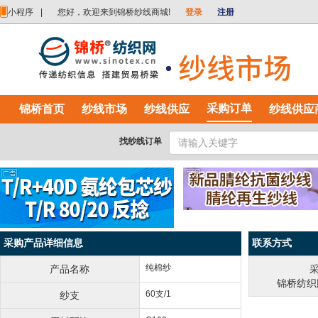
小程序
|
您好，欢迎来到锦桥纱线商城!
登录
注册
采购订单
锦桥首页
纱线市场
纱线供应
纱线供应
找纱线订单
采购产品详细信息
联系方式
纯棉纱
产品名称
锦桥纺织网
60支/1
纱支