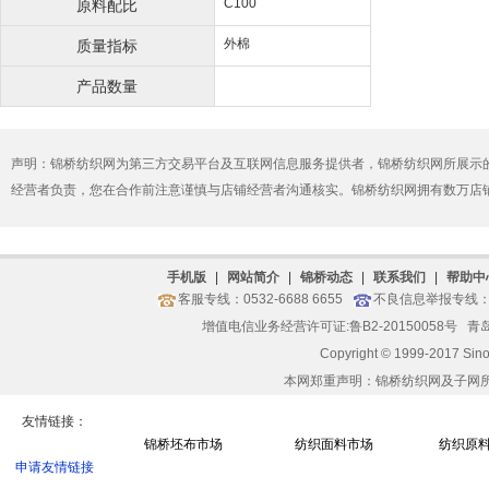
C100
原料配比
外棉
质量指标
产品数量
声明：锦桥纺织网为第三方交易平台及互联网信息服务提供者，锦桥纺织网所展示
经营者负责，您在合作前注意谨慎与店铺经营者沟通核实。锦桥纺织网拥有数万店
手机版
|
网站简介
|
锦桥动态
|
联系我们
|
帮助中
客服专线：0532-6688 6655
不良信息举报专线：05
增值电信业务经营许可证:鲁B2-20150058号
青岛
Copyright © 1999-2017 Sin
本网郑重声明：锦桥纺织网及子网
友情链接：
锦桥坯布市场
纺织面料市场
纺织原
申请友情链接