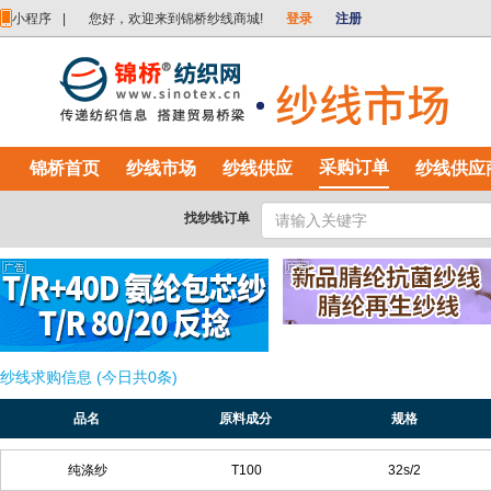
小程序
|
您好，欢迎来到锦桥纱线商城!
登录
注册
采购订单
锦桥首页
纱线市场
纱线供应
纱线供应
找纱线订单
纱线求购信息 (今日共0条)
品名
原料成分
规格
纯涤纱
T100
32s/2