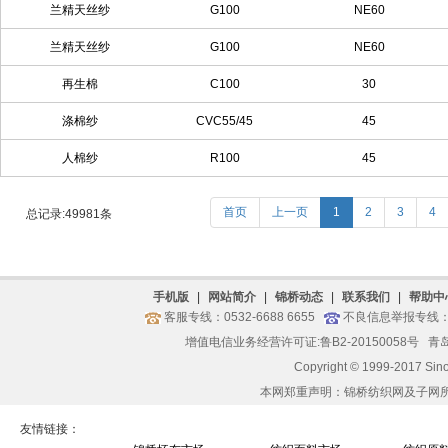
兰精天丝纱
G100
NE60
兰精天丝纱
G100
NE60
再生棉
C100
30
涤棉纱
CVC55/45
45
人棉纱
R100
45
首页
上一页
1
2
3
4
总记录:49981条
手机版
|
网站简介
|
锦桥动态
|
联系我们
|
帮助中
客服专线：0532-6688 6655
不良信息举报专线：05
增值电信业务经营许可证:鲁B2-20150058号
青岛
Copyright © 1999-2017 Sin
本网郑重声明：锦桥纺织网及子网
友情链接：