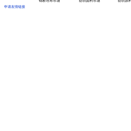
锦桥坯布市场
纺织面料市场
纺织原
申请友情链接