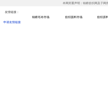
本网郑重声明：锦桥纺织网及子网
阻燃竹节纱
T100
24S/2
环锭纺
友情链接：
优富再生涤
T100
32
紧赛纺
锦桥坯布市场
纺织面料市场
纺织原
申请友情链接
精梳
T100
21
环锭纺
机织
普梳
T100
16
环锭纺
棉/莫代尔纱
C60/MD40
40
赛络纺
普梳
C50/T50
30
环锭纺
JC50s 1
C100
50
环锭纺
精梳紧密纺
C100
60
紧密纺
普梳
C100
16
气流纺
普梳
C100
10
气流纺
保漂保染
C100
21
气流纺
C40s
C
40
环锭纺