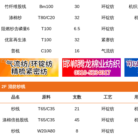
竹纤维股线
Bm100
30
环锭纺
机织
涤棉纱
T80/C20
32
环锭纺
阻燃纱含磷量6
T100
6.5
环锭纺
优富再生涤
T100
32
紧赛纺
普梳
C100
16
气流纺
2F
混纺纱线
品名
原料
支数
工艺
纱线
T65/C35
21
环锭纺
涤棉倍捻股线
T65/C35
45
环锭纺
纱线
W20/A80
8
环锭纺