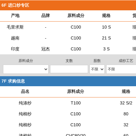
6F
进口纱专区
产地
品牌
原料成分
规格
毛里求斯
-
C100
10 S
越南
-
C100
21 S
印度
冠杰
C100
3 S
原料成分
支数
股数
成纱工艺
7F
求购信息
品名
原料成分
规格
纯涤纱
T100
32 S/2
纯棉纱
C100
80
纯棉纱
C100
32
涤棉纱
CVC80/20
60