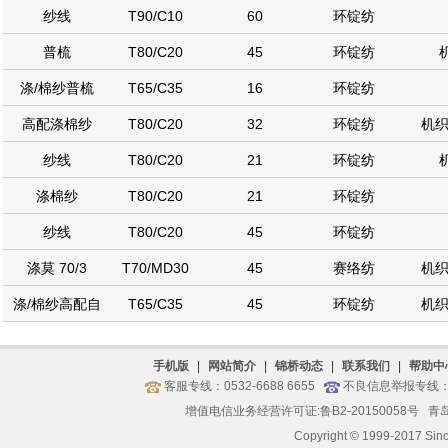
纱线
T90/C10
60
环锭纺
普梳
T80/C20
45
环锭纺
涤/棉纱普梳
T65/C35
16
环锭纺
高配涤棉纱
T80/C20
32
环锭纺
机织
纱线
T80/C20
21
环锭纺
涤棉纱
T80/C20
21
环锭纺
纱线
T80/C20
45
环锭纺
涤莫 70/3
T70/MD30
45
赛络纺
机织
涤/棉纱高配自
T65/C35
45
环锭纺
机织
普梳涤棉纱
T65/C35
10
环锭纺
高配
C20/T80
40
环锭纺
机织
手机版
|
网站简介
|
锦桥动态
|
联系我们
|
帮助中
客服专线：0532-6688 6655
不良信息举报专线：05
精梳
C100
80
紧密纺
增值电信业务经营许可证:鲁B2-20150058号
青岛
T/阳离子涤纶
T50/JH-YT38/R12
40
涡流纺
Copyright © 1999-2017 Sin