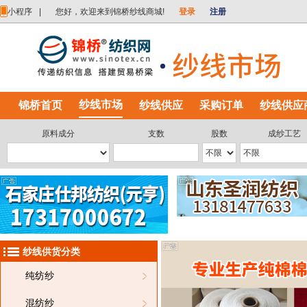
小程序
|
您好，欢迎来到锦桥纱线商城!
登录
注册
纱线市场
锦桥首页
纱线供应
采购订单
纱线供应
原料成分
支数
股数
成纱工艺
纱线供货分类
纯纺纱
混纺纱