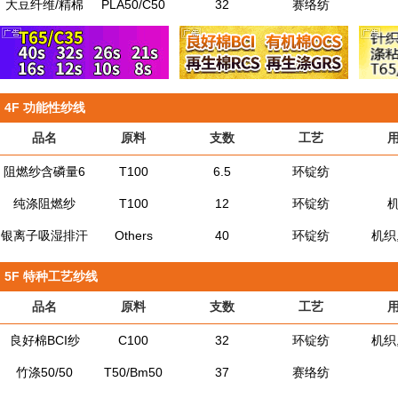
大豆纤维/精棉
PLA50/C50
32
赛络纺
4F
功能性纱线
品名
原料
支数
工艺
阻燃纱含磷量6
T100
6.5
环锭纺
纯涤阻燃纱
T100
12
环锭纺
银离子吸湿排汗
Others
40
环锭纺
机织
5F
特种工艺纱线
品名
原料
支数
工艺
良好棉BCI纱
C100
32
环锭纺
机织
竹涤50/50
T50/Bm50
37
赛络纺