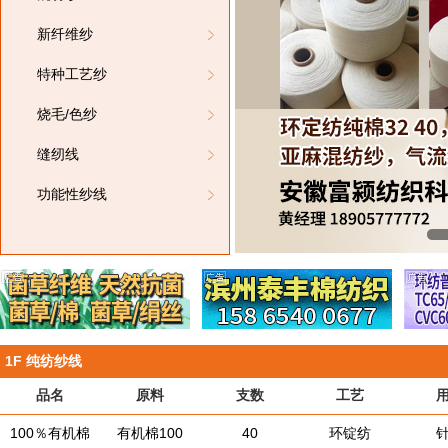
新纤维纱
特种工艺纱
烧毛/色纱
缝纫线
功能性纱线
上立颍纺织有限公司）
1F
纯纺纱线
品名
原料
支数
工艺
100％有机棉
有机棉100
40
环锭纺