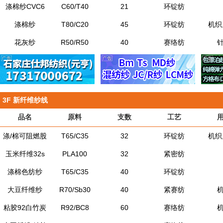
涤棉纱CVC6
C60/T40
21
环锭纺
涤棉纱
T80/C20
45
环锭纺
机织
花灰纱
R50/R50
40
赛络纺
3F
新纤维纱线
品名
原料
支数
工艺
涤/棉可阻燃股
T65/C35
32
环锭纺
机织
玉米纤维32s
PLA100
32
紧密纺
涤棉色纺纱
T65/C35
40
环锭纺
大豆纤维纱
R70/Sb30
40
紧赛纺
粘胶92白竹炭
R92/BC8
60
赛络纺