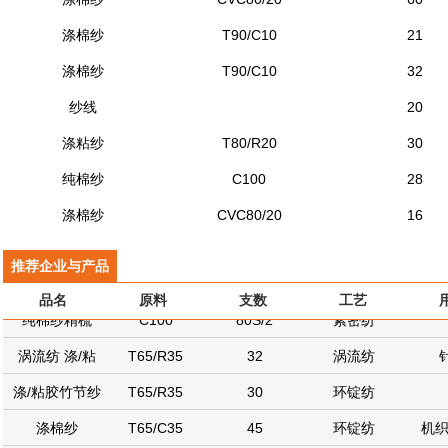
涤棉纱
T90/C10
21
涤棉纱
T90/C10
32
纱线
20
涤粘纱
T80/R20
30
纯棉纱
C100
28
涤棉纱
CVC80/20
16
推荐
企业
与
产品
品名
原料
支数
工艺
纯棉纱精梳
C100
80S/2
紧密纺
涡流纺 涤/粘
T65/R35
32
涡流纺
涤/粘胶竹节纱
T65/R35
30
环锭纺
涤棉纱
T65/C35
45
环锭纺
机织