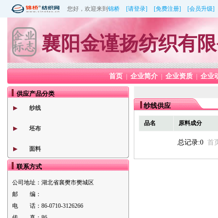
您好，欢迎来到
锦桥
[请登录]
[免费注册]
[会员升级]
襄阳金谨扬纺织有限
首页
企业简介
企业资质
企业
|
|
|
供应产品分类
纱线供应
纱线
品名
原料成分
坯布
总记录:0
首
面料
联系方式
公司地址：
湖北省襄樊市樊城区
邮 编：
电 话：
86-0710-3126266
传 真：
86--