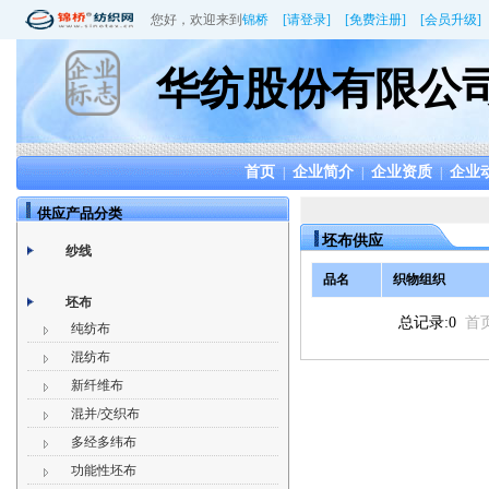
您好，欢迎来到
锦桥
[请登录]
[免费注册]
[会员升级]
华纺股份有限公
首页
企业简介
企业资质
企业
|
|
|
供应产品分类
坯布供应
纱线
品名
织物组织
坯布
总记录:0
首
纯纺布
混纺布
新纤维布
混并/交织布
多经多纬布
功能性坯布