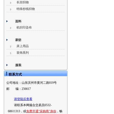
长丝织物
特殊纱线织物
面料
机织印染布
家纺
床上用品
装饰系列
服装
联系方式
公司地址：
山东滨州市黄河二路819号
邮 编：
256617
请登陆后查看
请联系本网撮合交易员0532-
68611313，或
免费开通“采购商”身份
，畅