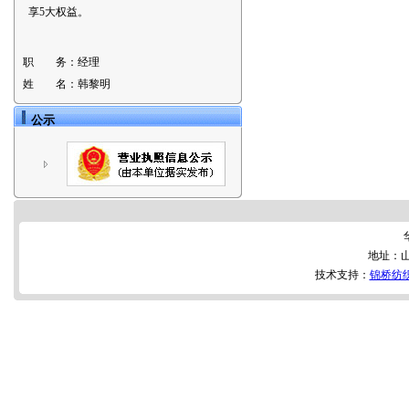
享5大权益。
职 务：
经理
姓 名：
韩黎明
公示
地址：山
技术支持：
锦桥纺