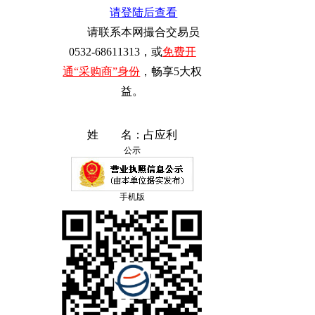
请登陆后查看
请联系本网撮合交易员
0532-68611313，或
免费开
通“采购商”身份
，畅享5大权
益。
姓 名：
占应利
公示
手机版