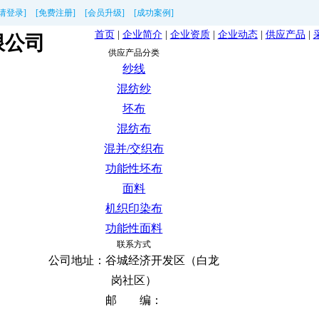
[请登录]
[免费注册]
[会员升级]
[成功案例]
首页
|
企业简介
|
企业资质
|
企业动态
|
供应产品
|
限公司
供应产品分类
纱线
混纺纱
坯布
混纺布
混并/交织布
功能性坯布
面料
机织印染布
功能性面料
联系方式
公司地址：
谷城经济开发区（白龙
岗社区）
邮 编：