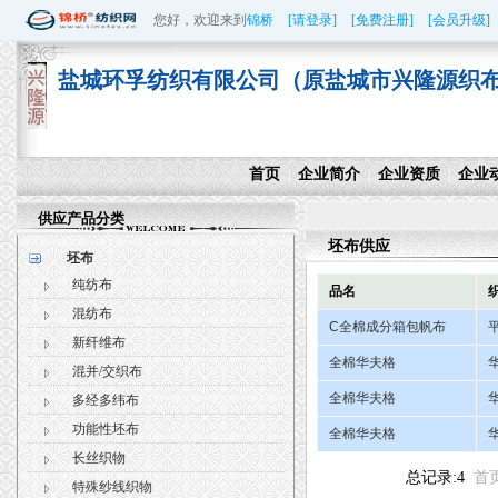
您好，欢迎来到
锦桥
[请登录]
[免费注册]
[会员升级]
盐城环孚纺织有限公司（原盐城市兴隆源织布
首页
企业简介
企业资质
企业
|
|
|
供应产品分类
坯布供应
坯布
纯纺布
品名
混纺布
C全棉成分箱包帆布
新纤维布
全棉华夫格
混并/交织布
全棉华夫格
多经多纬布
功能性坯布
全棉华夫格
长丝织物
总记录:4
首
特殊纱线织物