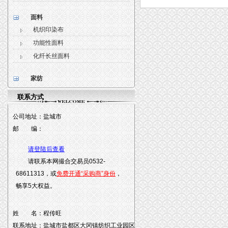
面料
机织印染布
功能性面料
化纤长丝面料
家纺
联系方式
公司地址：
盐城市
邮 编：
请登陆后查看
请联系本网撮合交易员0532-
68611313，或
免费开通“采购商”身份
，
畅享5大权益。
姓 名：
程传旺
联系地址：
盐城市盐都区大冈镇纺织工业园区