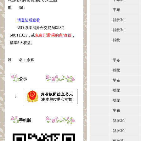
城区松鹤路前贾洼纺织工业园
邮 编：
平布
斜纹3/1
请登陆后查看
请联系本网撮合交易员0532-
斜纹3/1
68611313，或
免费开通“采购商”身份
，
斜纹
畅享5大权益。
姓 名：
余辉
平布
斜纹
公示
平布
斜纹
斜纹
平布
手机版
斜纹2/1
斜纹3/1
三粒格