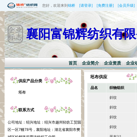
您好，欢迎来到
锦桥
[请登录]
[免费注册]
[会员升级]
襄阳富锦辉纺织有限
首页
企业简介
企业资质
企业
|
|
|
坯布供应
供应产品分类
品名
织物组织
坯布
斜纹
斜纹
联系方式
斜纹
公司地址：
绍兴地址：绍兴市越州轻纺工贸园
斜纹
区一区7幢78号，襄阳地址：湖北省襄阳市樊
平布3/1