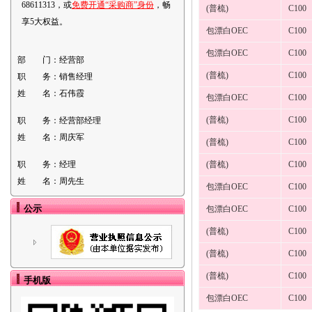
68611313，或
免费开通“采购商”身份
，畅
(普梳)
C100
享5大权益。
包漂白OEC
C100
包漂白OEC
C100
部 门：
经营部
(普梳)
C100
职 务：
销售经理
姓 名：
石伟霞
包漂白OEC
C100
(普梳)
C100
职 务：
经营部经理
姓 名：
周庆军
(普梳)
C100
职 务：
经理
(普梳)
C100
姓 名：
周先生
包漂白OEC
C100
公示
包漂白OEC
C100
(普梳)
C100
(普梳)
C100
(普梳)
C100
手机版
包漂白OEC
C100