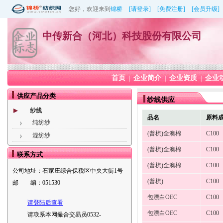
您好，欢迎来到
锦桥
[请登录]
[免费注册]
[会员升级]
中传新合（河北）科技股份有限公司
首页
企业简介
企业资质
企业
|
|
|
供应产品分类
纱线供应
纱线
品名
原料
纯纺纱
(普梳)全澳棉
C100
混纺纱
(普梳)全澳棉
C100
联系方式
(普梳)全澳棉
C100
公司地址：
石家庄综合保税区中央大街1号
(普梳)
C100
邮 编：
051530
包漂白OEC
C100
请登陆后查看
包漂白OEC
C100
请联系本网撮合交易员0532-