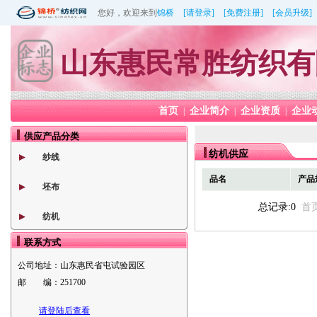
您好，欢迎来到
锦桥
[请登录]
[免费注册]
[会员升级]
山东惠民常胜纺织有
首页
企业简介
企业资质
企业
|
|
|
供应产品分类
纺机供应
纱线
品名
产品
坯布
总记录:0
首
纺机
联系方式
公司地址：
山东惠民省屯试验园区
邮 编：
251700
请登陆后查看