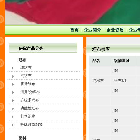
首页
企业简介
企业资质
企业
|
|
|
供应产品分类
坯布供应
坯布
品名
织物组织
纯纺布
3/1
混纺布
纯棉布
平布1/1
新纤维布
3/1
混并/交织布
多经多纬布
功能性坯布
3/1
长丝织物
3/1
特殊纱线织物
3/1
面料