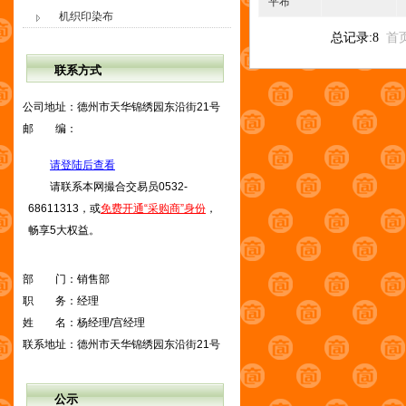
平布
机织印染布
总记录:8
首
联系方式
公司地址：
德州市天华锦绣园东沿街21号
邮 编：
请登陆后查看
请联系本网撮合交易员0532-
68611313，或
免费开通“采购商”身份
，
畅享5大权益。
部 门：
销售部
职 务：
经理
姓 名：
杨经理/宫经理
联系地址：
德州市天华锦绣园东沿街21号
公示