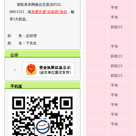
请联系本网撮合交易员0532-
平布
68611313，或
免费开通“采购商”身份
，畅
平布
享5大权益。
斜纹2/1
职 务：
总经理
姓 名：
卞先生
平布
公示
斜纹2/1
斜纹2/1
斜纹2/1
平布
手机版
平布
平布
平布
平布