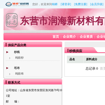
您好，欢迎来到
锦桥
[请登录]
[免费注册]
[会员升级]
东营市润海新材料有
首页
企业简介
企业资质
企业
|
|
|
供应产品分类
纱线供应
纱线
纯纺纱
品名
原料成分
坯布
总记录:0
首
纯纺布
联系方式
公司地址：
山东省东营市东营区淮河路79号10
1室
邮 编：