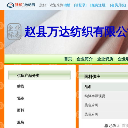
您好，欢迎来到
锦桥
[请登录]
[免费注册]
[会员升级]
赵县万达纺织有限公
首页
企业简介
企业资质
企业
|
|
|
供应产品分类
面料供应
纱线
品名
纯涤半漂现货
坯布
染色府绸
面料
染色府绸
服装
总记录:3
首