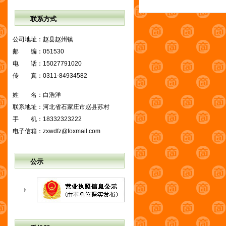
联系方式
公司地址：
赵县赵州镇
邮 编：
051530
电 话：
15027791020
传 真：
0311-84934582
姓 名：
白浩洋
联系地址：
河北省石家庄市赵县苏村
手 机：
18332323222
电子信箱：
zxwdfz@foxmail.com
公示