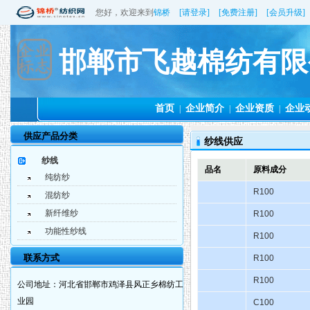
您好，欢迎来到
锦桥
[请登录]
[免费注册]
[会员升级]
邯郸市飞越棉纺有限
首页
企业简介
企业资质
企业
|
|
|
供应产品分类
纱线供应
纱线
品名
原料成分
纯纺纱
R100
混纺纱
新纤维纱
R100
功能性纱线
R100
联系方式
R100
R100
公司地址：
河北省邯郸市鸡泽县风正乡棉纺工
业园
C100