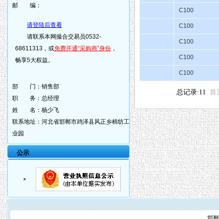
邮 编：
C100
请登陆后查看
C100
请联系本网撮合交易员0532-
C100
68611313，或
免费开通“采购商”身份
，
C100
畅享5大权益。
C100
部 门：
销售部
总记录:11
首
职 务：
总经理
姓 名：
杨少飞
联系地址：
河北省邯郸市鸡泽县风正乡棉纺工
业园
公示
邯郸