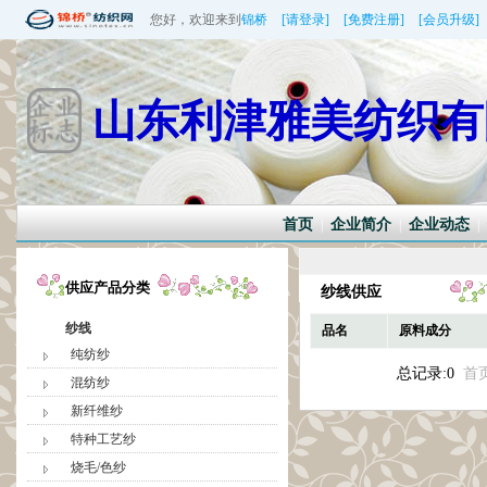
您好，欢迎来到
锦桥
[请登录]
[免费注册]
[会员升级]
山东利津雅美纺织有
首页
企业简介
企业动态
|
|
|
供应产品分类
纱线供应
纱线
品名
原料成分
纯纺纱
总记录:0
首
混纺纱
新纤维纱
特种工艺纱
烧毛/色纱