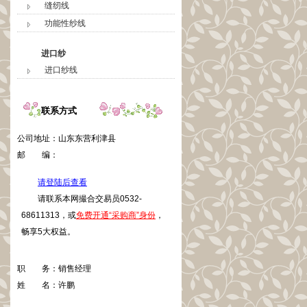
缝纫线
功能性纱线
进口纱
进口纱线
联系方式
公司地址：
山东东营利津县
邮 编：
请登陆后查看
请联系本网撮合交易员0532-
68611313，或
免费开通“采购商”身份
，
畅享5大权益。
职 务：
销售经理
姓 名：
许鹏