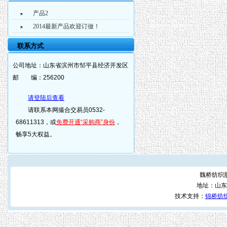
产品2
2014最新产品欢迎订做！
联系方式
公司地址：
山东省滨州市邹平县经济开发区
邮 编：
256200
请登陆后查看
请联系本网撮合交易员0532-
68611313，或
免费开通“采购商”身份
，
畅享5大权益。
魏桥纺织
地址：山东
技术支持：
锦桥纺