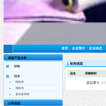
首页
企业简介
企业动态
|
|
|
供应产品分类
坯布供应
纱线
品名
织物组织
坯布
纯纺布
总记录:0
首
混纺布
多经多纬布
公司动态