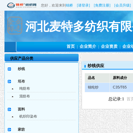
您好，欢迎来到
锦桥
[请登录]
[免费注册]
[会员升级]
河北麦特多纺织有限
首页
企业简介
企业资质
企业
|
|
|
供应产品分类
纱线供应
纱线
品名
原料成分
坯布
锦纶纱
C35/T65
纯纺布
混纺布
总记录:1
首
面料
机织印染布
家纺