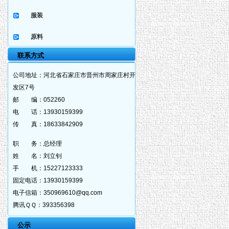
服装
原料
联系方式
公司地址：
河北省石家庄市晋州市周家庄村开
发区7号
邮 编：
052260
电 话：
13930159399
传 真：
18633842909
职 务：
总经理
姓 名：
刘立钊
手 机：
15227123333
固定电话：
13930159399
电子信箱：
350969610@qq.com
腾讯ＱＱ：
393356398
公示