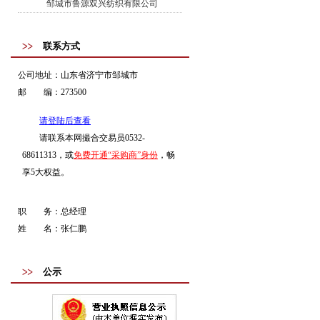
邹城市鲁源双兴纺织有限公司
联系方式
公司地址：
山东省济宁市邹城市
邮 编：
273500
请登陆后查看
请联系本网撮合交易员0532-
68611313，或
免费开通“采购商”身份
，畅
享5大权益。
职 务：
总经理
姓 名：
张仁鹏
公示