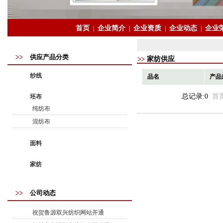
首页
企业简介
企业资质
企业动态
企业
|
|
|
|
供应产品分类
家纺供应
纱线
品名
产品
总记录:0
首
坯布
纯纺布
混纺布
面料
家纺
公司动态
祝贺鲁源双兴纺织网站开通