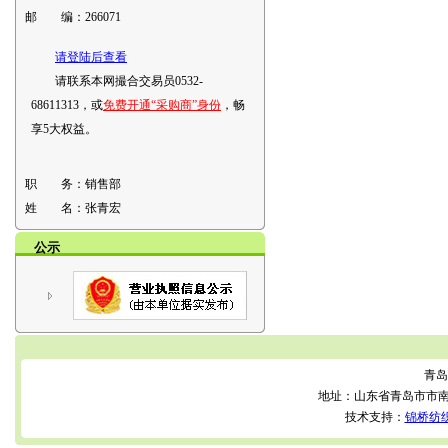
邮 编：
266071
请登陆后查看
请联系本网撮合交易员0532-
68611313，或
免费开通“采购商”身份
，畅
享5大权益。
职 务：
销售部
姓 名：
张青宏
公示
青岛
地址：山东省青岛市市南区
技术支持：
锦桥纺