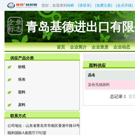
您好，欢迎来到
锦桥
[请登录]
[免费注册]
[会员升级]
青岛基德进出口有限
首页
企业简介
企业资质
企业动态
|
|
|
|
供应产品分类
面料供应
纱线
品名
坯布
染色毛绒面料
面料
总记录:1
首
原料
联系方式
公司地址：
山东省青岛市市南区香港中路10号
颐和国际A座西厅3702室