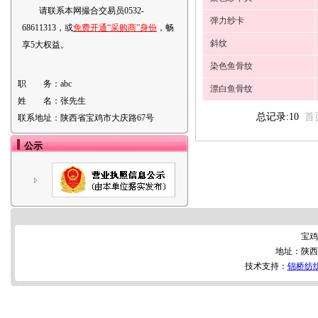
请联系本网撮合交易员0532-
弹力纱卡
68611313，或
免费开通“采购商”身份
，畅
斜纹
享5大权益。
染色鱼骨纹
职 务：
abc
漂白鱼骨纹
姓 名：
张先生
总记录:10
首
联系地址：
陕西省宝鸡市大庆路67号
公示
宝鸡
地址：陕西
技术支持：
锦桥纺