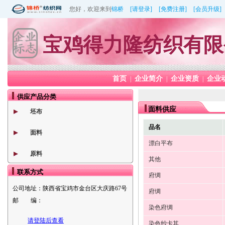
您好，欢迎来到
锦桥
[请登录]
[免费注册]
[会员升级]
宝鸡得力隆纺织有限
首页
企业简介
企业资质
企业
|
|
|
供应产品分类
面料供应
坯布
品名
面料
漂白平布
原料
其他
联系方式
府绸
公司地址：
陕西省宝鸡市金台区大庆路67号
府绸
邮 编：
染色府绸
请登陆后查看
染色纱卡其