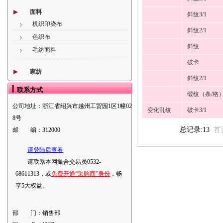
面料
斜纹3/1
机织印染布
斜纹2/1
色织布
斜纹
毛纺面料
破卡
家纺
斜纹2/1
联系方式
缎纹（条/格
公司地址：
浙江省绍兴市越州工贸园1区1幢02
变化乱纹
破卡3/1
8号
总记录:13
首
邮 编：
312000
请登陆后查看
请联系本网撮合交易员0532-
68611313，或
免费开通“采购商”身份
，畅
享5大权益。
部 门：
销售部