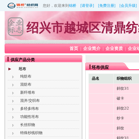
您好，欢迎来到
锦桥
[请登录]
[免费注册]
[会员升级]
绍兴市越城区清鼎纺
首页
企业简介
企业资质
企业
|
|
|
供应产品分类
坯布供应
坯布
纯纺布
品名
织物组织
混纺布
斜纹3/1
新纤维布
破卡
混并/交织布
斜纹2/2
多经多纬布
功能性坯布
纱卡
长丝织物
斜纹
特殊纱线织物
斜纹3/1