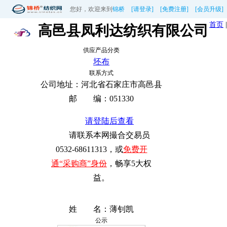
您好，欢迎来到
锦桥
[请登录]
[免费注册]
[会员升级]
首页
高邑县凤利达纺织有限公司
供应产品分类
坯布
联系方式
公司地址：
河北省石家庄市高邑县
邮 编：
051330
请登陆后查看
请联系本网撮合交易员
0532-68611313，或
免费开
通“采购商”身份
，畅享5大权
益。
姓 名：
薄钊凯
公示