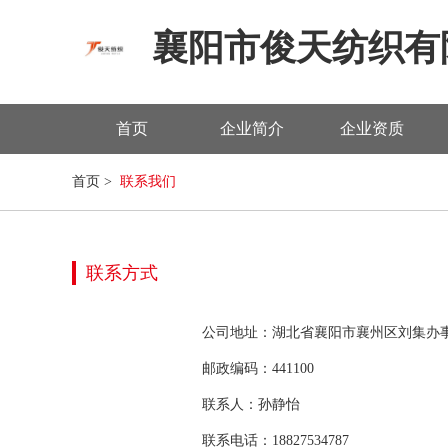
襄阳市俊天纺织有
首页
企业简介
企业资质
首页
>
联系我们
联系方式
公司地址：湖北省襄阳市襄州区刘集办
邮政编码：441100
联系人：孙静怡
联系电话：18827534787