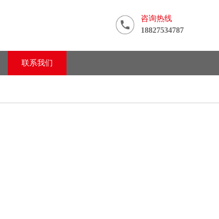
咨询热线
18827534787
联系我们