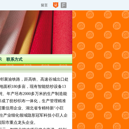
留言
示
联系方式
|
紧邻襄渝铁路，距高铁、高速谷城出口处
面积180多亩，现有智能纺纱设备13
万吨、年产坯布2000多万米的生产制造能
形成了纺纱织布一体化，生产管理精准
重信用企业、湖北省专精特新“小巨
柱产业细化领域隐形冠军科技小巨人企
襄阳市重点龙头企业。