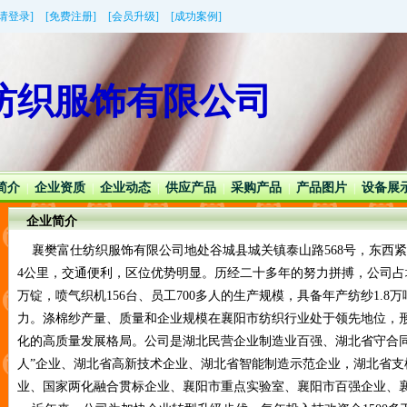
[请登录]
[免费注册]
[会员升级]
[成功案例]
纺织服饰有限公司
简介
企业资质
企业动态
供应产品
采购产品
产品图片
设备展
|
|
|
|
|
|
企业简介
襄樊富仕纺织服饰有限公司地处谷城县城关镇泰山路568号，东西
4公里，交通便利，区位优势明显。历经二十多年的努力拼搏，公司占地
万锭，喷气织机156台、员工700多人的生产规模，具备年产纺纱1.8
力。涤棉纱产量、质量和企业规模在襄阳市纺织行业处于领先地位，
化的高质量发展格局。公司是湖北民营企业制造业百强、湖北省守合同
人”企业、湖北省高新技术企业、湖北省智能制造示范企业，湖北省支
业、国家两化融合贯标企业、襄阳市重点实验室、襄阳市百强企业、