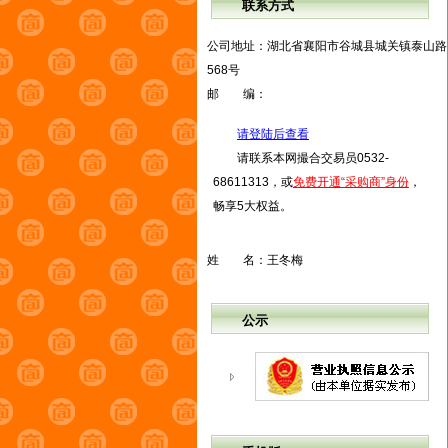
联系方式
公司地址：
湖北省襄阳市谷城县城关镇泰山路
568号
邮 编：
请登陆后查看
请联系本网撮合交易员0532-
68611313，或
免费开通“采购商”身份
，
畅享5大权益。
姓 名：
王冬梅
公示