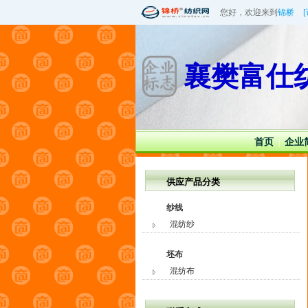
您好，欢迎来到
锦桥
襄樊富仕
首页
企业
|
供应产品分类
纱线
混纺纱
坯布
混纺布