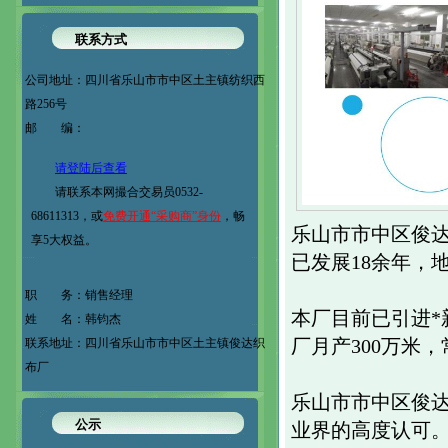
联系方式
公司地址：
四川省乐山市市中区土主镇纺织西
路256号
邮 编：
请登陆后查看
请联系本网撮合交易员0532-
68611313，或
免费开通“采购商”身份
，畅
乐山市市中区俊达
享5大权益。
已发展18余年，
职 务：
销售经理
本厂目前已引进*
姓 名：
韩钧杰
联系地址：
四川省乐山市市中区土主镇俊达织
厂月产300万米
布厂
乐山市市中区俊达
公示
业界的高度认可