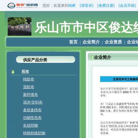
您好，欢迎来到
锦桥
[请登录]
[免费注册]
[会员升级]
乐山市市中区俊达
首页
企业简介
企业资质
企业
|
|
|
企业简介
供应产品分类
坯布
纯纺布
混纺布
新纤维布
混并/交织布
多经多纬布
功能性坯布
长丝织物
特殊纱线织物