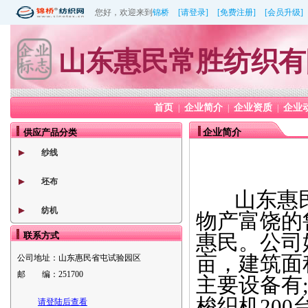
您好，欢迎来到
锦桥
[请登录]
[免费注册]
[会员升级]
山东惠民常胜纺织有
首页
企业简介
企业资质
企业
|
|
|
供应产品分类
企业简介
纱线
坯布
山东惠民
纺机
物产富饶的鲁
联系方式
惠民。公司
亩，建筑面
公司地址：
山东惠民省屯试验园区
邮 编：
251700
主要设备有;2
梭织机200
请登陆后查看