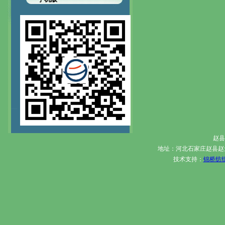
赵县
地址：河北石家庄赵县赵元
技术支持：
锦桥纺