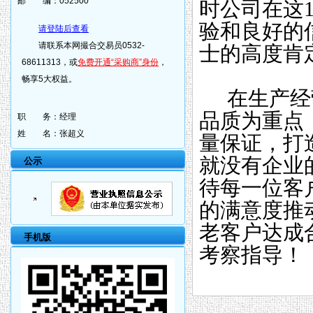
邮 编：
052500
时公司在这
验和良好的
请登陆后查看
请联系本网撮合交易员0532-
士的高度肯
68611313，或
免费开通“采购商”身份
，
畅享5大权益。
在生产经营
品质为重点
职 务：
经理
姓 名：
张超义
量保证，打
就没有企业
公示
待每一位客
的满意度推
老客户达成
手机版
考察指导！