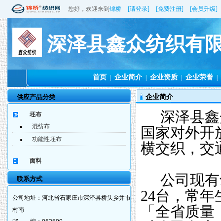
您好，欢迎来到
锦桥
[请登录]
[免费注册]
[会员升级]
深泽县鑫众纺织有
首页
企业简介
企业资质
企业荣誉
|
|
|
|
供应产品分类
企业简介
深泽县鑫众
坯布
混纺布
国家对外开
功能性坯布
横交织，交
面料
公司现有剑
联系方式
24台，常
公司地址：
河北省石家庄市深泽县桥头乡并市
「全省质量
村南