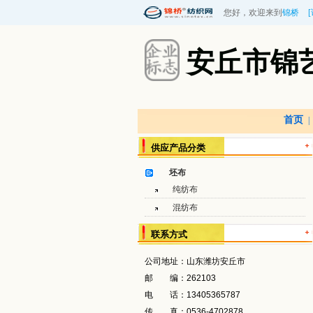
您好，欢迎来到
锦桥
安丘市锦
首页
|
供应产品分类
坯布
纯纺布
混纺布
联系方式
公司地址：
山东潍坊安丘市
邮 编：
262103
电 话：
13405365787
传 真：
0536-4702878