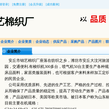
[请登录]
[免费注册]
[会员升级]
[成功案例]
艺棉织厂
企业简介
企业资质
企业动态
供应产品
采购产品
产品图片
联
|
|
|
|
|
|
企业简介
安丘市锦艺棉织厂座落在纺织之乡，潍坊市安丘大汶河旅
园，交通便利.有梭织机300多台，喷气机50台主要生产各种规
床品面料，家居类服装面料，也可根据客户来料来样加工定织
的民营企业。
公司采用优质原料、先进的生产工艺、严格的生产过程、控
从而确保了产品质量的稳定性，提高了劳动生产效率，产品
准，产品远销日本、美国等欧美市场。
被日本客户称为山东
目前主要在机规格：